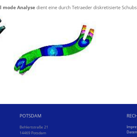
l mode Analyse
dient eine durch Tetraeder diskretisierte Schubs
POTSDAM
RECH
Impr
Behlertstraße 21
Daten
14469 Potsdam