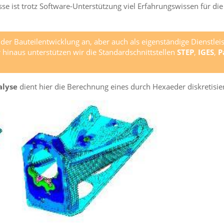
se ist trotz Software-Unterstützung viel Erfahrungswissen für di
r Bauteilentwicklung an, aber auch als eigenständige Dienstlei
hinaus unterstützen wir die Standardschnittstellen
STEP
,
IGES
,
P
alyse
dient hier die Berechnung eines durch Hexaeder diskretisie