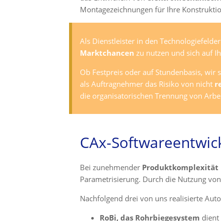
Montagezeichnungen für Ihre Konstruktio
Als Dienstleister in den Technologiefelder
Marktchancen
zu nutzen und sich auf I
Ob Festpreis oder auf Stundenbasis, wir 
als Auftragnehmer das Risiko von nicht
r
die organisatorischen Trennung von Arbe
CAx-Software­entwic
Bei zunehmender
Produktkomplexität
Parametrisierung. Durch die Nutzung vo
Nachfolgend drei von uns realisierte Auto
RoBi, das Rohrbiegesystem
dient