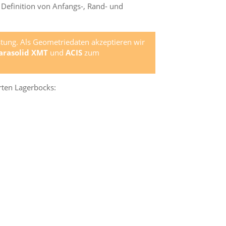
e Definition von Anfangs-, Rand- und
stung. Als Geometriedaten akzeptieren wir
arasolid XMT
und
ACIS
zum
rten Lagerbocks: