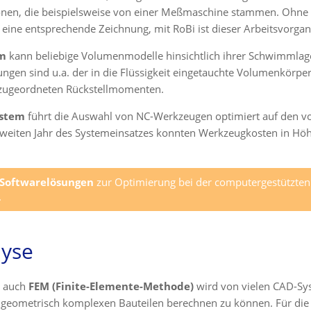
onen, die beispielsweise von einer Meßmaschine stammen. Ohne 
 eine entsprechende Zeichnung, mit RoBi ist dieser Arbeitsvorgan
mm
kann beliebige Volumenmodelle hinsichtlich ihrer Schwimmlag
ngen sind u.a. der in die Flüssigkeit eingetauchte Volumenkörpe
 zugeordneten Rückstellmomenten.
ystem
führt die Auswahl von NC-Werkzeugen optimiert auf den vo
 zweiten Jahr des Systemeinsatzes konnten Werkzeugkosten in Hö
Softwarelösungen
zur Optimierung bei der computergestützte
.
lyse
 auch
FEM (Finite-Elemente-Methode)
wird von vielen CAD-Sys
eometrisch komplexen Bauteilen berechnen zu können. Für die