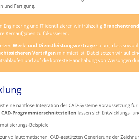
n und Fertigung.
n Engineering und IT identifizieren wir frühzeitig
Branchentrend
hre Kernaufgaben zu fokussieren.
setzen
Werk- und Dienstleistungsverträge
so um, dass sowohl f
echtssicheren Verträgen
minimiert ist. Dabei setzen wir auf ein
itsabläufen und auf die korrekte Handhabung von Weisungen durc
klung
ist eine nahtlose Integration der CAD-Systeme Voraussetzung für
n
CAD-Programmierschnittstellen
lassen sich Entwicklungs- un
matisierungs-Beispiele:
 zur vollautomatischen, CAD-gestützten Generierung der Zeichn