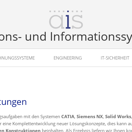
ons- und Informationss
HNUNGSSYSTEME
ENGINEERING
IT-SICHERHEIT
stungen
ungsaufgaben mit den Systemen
CATIA
,
Siemens NX
,
Solid Works
eine Komplettentwicklung neuer Lösungskonzepte, dies kann au
en Konstruktionen
beinhalten. Als Ergebnis liefern wir Ihnen k