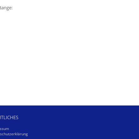
tange:
TLICHES
essum
schutzerklärung