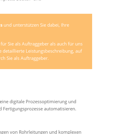
s
und unterstützen Sie dabei, Ihre
ür Sie als Auftraggeber als auch für uns
e detaillierte Leistungsbeschreibung, auf
h Sie als Auftraggeber.
 eine digitale Prozessoptimierung und
d Fertigungsprozesse automatisieren.
ungen von Rohrleitungen und komplexen